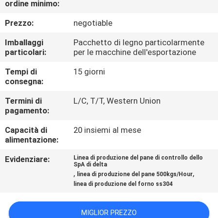
ordine minimo:
VISITA
ALLA
Prezzo:
negotiable
FABBRICA
Imballaggi
Pacchetto di legno particolarmente
particolari:
per le macchine dell'esportazione
CONTROLLO
Tempi di
15 giorni
consegna:
DELLA
Termini di
L/C, T/T, Western Union
QUALITÀ
pagamento:
Capacità di
20 insiemi al mese
CONTATTACI
alimentazione:
Evidenziare:
Linea di produzione del pane di controllo dello
NOTIZIE
SpA di delta
,
,
linea di produzione del pane 500kgs/Hour
linea di produzione del forno ss304
CHIEDI UN
PREVENTIVO
MIGLIOR PREZZO