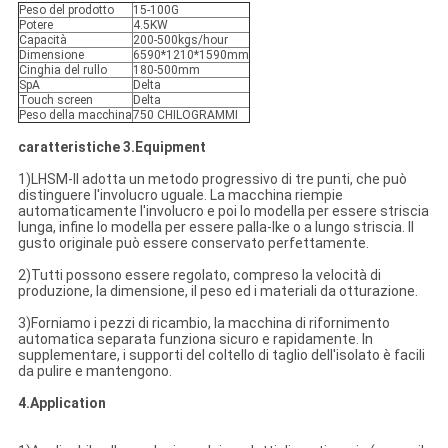
Peso del prodotto
15-100G
Potere
4.5KW
Capacità
200-500kgs/hour
Dimensione
6590*1210*1590mm
Cinghia del rullo
180-500mm
SpA
Delta
Touch screen
Delta
Peso della macchina
750 CHILOGRAMMI
caratteristiche 3.Equipment
1)LHSM-II adotta un metodo progressivo di tre punti, che può
distinguere l'involucro uguale. La macchina riempie
automaticamente l'involucro e poi lo modella per essere striscia
lunga, infine lo modella per essere palla-lke o a lungo striscia. Il
gusto originale può essere conservato perfettamente.
2)Tutti possono essere regolato, compreso la velocità di
produzione, la dimensione, il peso ed i materiali da otturazione.
3)Forniamo i pezzi di ricambio, la macchina di rifornimento
automatica separata funziona sicuro e rapidamente. In
supplementare, i supporti del coltello di taglio dell'isolato è facili
da pulire e mantengono.
4.Application