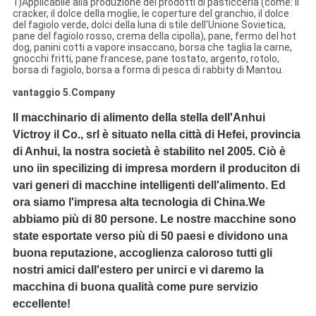
1)Applicabile alla produzione dei prodotti di pasticceria (come: il
cracker, il dolce della moglie, le coperture del granchio, il dolce
del fagiolo verde, dolci della luna di stile dell'Unione Sovietica,
pane del fagiolo rosso, crema della cipolla), pane, fermo del hot
dog, panini cotti a vapore insaccano, borsa che taglia la carne,
gnocchi fritti, pane francese, pane tostato, argento, rotolo,
borsa di fagiolo, borsa a forma di pesca di rabbity di Mantou.
vantaggio 5.Company
Il macchinario di alimento della stella dell'Anhui
Victroy il Co., srl è situato nella città di Hefei, provincia
di Anhui, la nostra società è stabilito nel 2005. Ciò è
uno iin specilizing di impresa mordern il produciton di
vari generi di macchine intelligenti dell'alimento. Ed
ora siamo l'impresa alta tecnologia di China.We
abbiamo più di 80 persone. Le nostre macchine sono
state esportate verso più di 50 paesi e dividono una
buona reputazione, accoglienza caloroso tutti gli
nostri amici dall'estero per unirci e vi daremo la
macchina di buona qualità come pure servizio
eccellente!