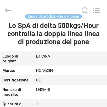
Anhui
Victory
Star
Food
Machinery
Linea di produzione del pane
Co.,
Ltd..
All
Lo SpA di delta 500kgs/Hour
CASA.
Rights
Reserved.
controlla la doppia linea linea
PRODOTTI
di produzione del pane
SPETTACOLO
Luogo di
La CINA
origine:
VR
Marca:
HONGXIN
SU
Certificazione:
CE
DI
Numero di
LHSM-II
NOI
modello:
Quantità di
1