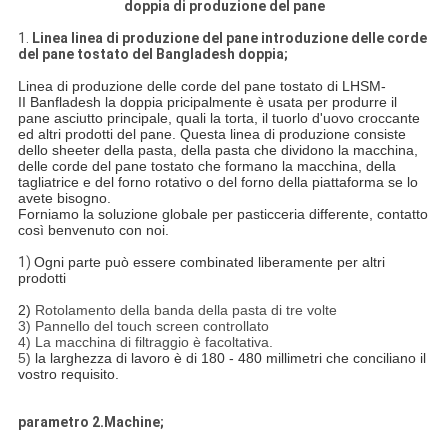
doppia di produzione del pane
1.
Linea linea di produzione del pane introduzione delle corde
del pane tostato del Bangladesh doppia;
Linea di produzione delle corde del pane tostato di LHSM-
II Banfladesh la doppia pricipalmente è usata per produrre il
pane asciutto principale, quali la torta, il tuorlo d'uovo croccante
ed altri prodotti del pane. Questa linea di produzione consiste
dello sheeter della pasta, della pasta che dividono la macchina,
delle corde del pane tostato che formano la macchina, della
tagliatrice e del forno rotativo o del forno della piattaforma se lo
avete bisogno.
Forniamo la soluzione globale per pasticceria differente, contatto
così benvenuto con noi.
1)
Ogni parte può essere combinated liberamente per altri
prodotti
2)
Rotolamento della banda della pasta di tre volte
3) Pannello del touch screen controllato
4) La macchina di filtraggio è facoltativa.
5)
la larghezza di lavoro è di 180 - 480 millimetri che conciliano il
vostro requisito.
parametro 2.Machine;