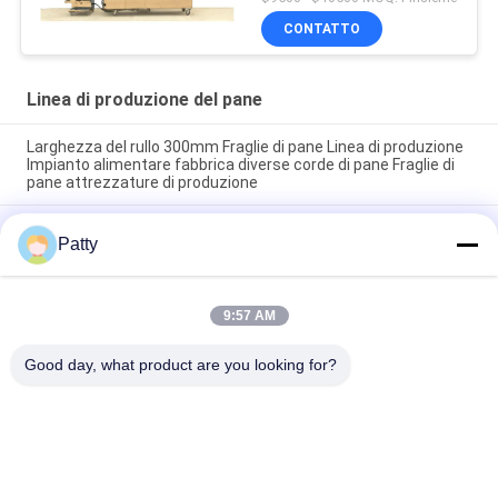
CONTATTO
Linea di produzione del pane
Larghezza del rullo 300mm Fraglie di pane Linea di produzione
Impianto alimentare fabbrica diverse corde di pane Fraglie di
pane attrezzature di produzione
Linea di produzione di pane con cottura personalizzabile,
Patty
motore e temperatura di cottura da 200 a 250 gradi Celsius,
che garantisce una cottura uniforme del pane
Linea di produzione di pane raffreddato ad aria forzata dotata
9:57 AM
di struttura combinata Video che garantisce una produzione
di pane liscia
Good day, what product are you looking for?
Categorie popolari
Tutti
Linea Di Produzione 
Pita Bread 
Del Pane
Production Line