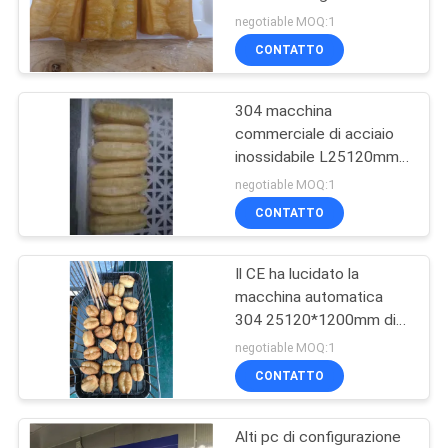
motore
negotiable MOQ:1
MAPPA
CONTATTO
11
DEL
Linea di produzione
304 macchina
SITO
commerciale di acciaio
del dolce della luna
inossidabile L25120mm
Churro
PRIVACY
negotiable MOQ:1
CONTATTO
POLICY
Il CE ha lucidato la
23
macchina automatica
Macchina farcita
304 25120*1200mm di
Churro
negotiable MOQ:1
cotta a vapore del
CONTATTO
panino
Alti pc di configurazione