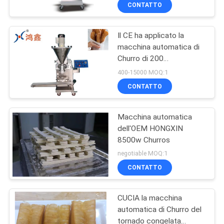
VISITA
CONTATTO
ALLA
Il CE ha applicato la
FABBRICA
84
macchina automatica di
Churro di 200
Linea di produzione
CONTROLLO
chilogrammi/ora
400-15000 MOQ:1
del biscotto
DELLA
CONTATTO
QUALITÀ
Macchina automatica
dell'OEM HONGXIN
CONTATTACI
8500w Churros
22
negotiable MOQ:1
linea di produzione
NOTIZIE
CONTATTO
della pasticceria
CUCIA la macchina
CHIEDI UN
automatica di Churro del
PREVENTIVO
tornado congelata