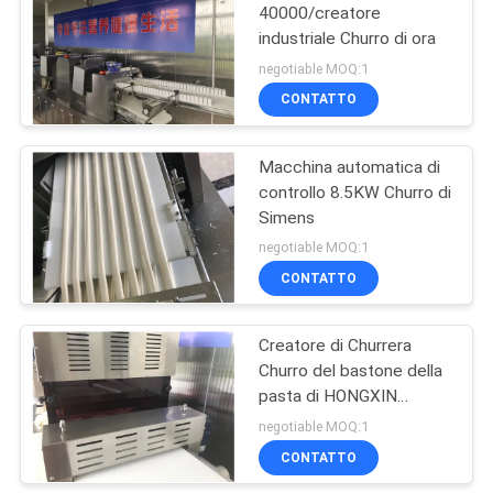
40000/creatore
industriale Churro di ora
10
negotiable MOQ:1
Macchina
CONTATTO
automatica di
Macchina automatica di
Churro
controllo 8.5KW Churro di
Simens
negotiable MOQ:1
CONTATTO
61
Macchina
Creatore di Churrera
Churro del bastone della
Encrusting
pasta di HONGXIN
dell'alimento
1200*1690mm
negotiable MOQ:1
CONTATTO