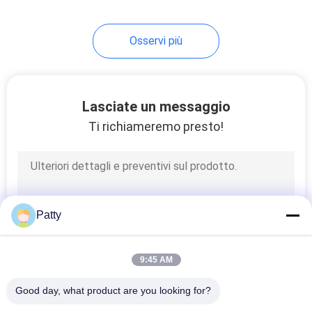
47
Osservi più
Attrezzatura
industriale del forno
Lasciate un messaggio
Ti richiameremo presto!
6
Macchina del
Patty
depositante del
biscotto
9:45 AM
Good day, what product are you looking for?