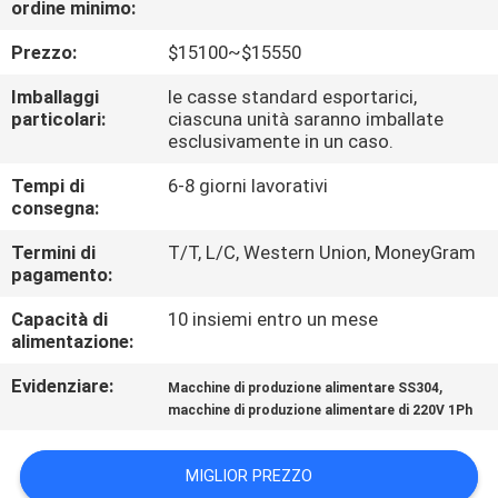
ordine minimo:
VISITA
ALLA
Prezzo:
$15100~$15550
FABBRICA
Imballaggi
le casse standard esportarici,
particolari:
ciascuna unità saranno imballate
esclusivamente in un caso.
CONTROLLO
Tempi di
6-8 giorni lavorativi
DELLA
consegna:
QUALITÀ
Termini di
T/T, L/C, Western Union, MoneyGram
pagamento:
CONTATTACI
Capacità di
10 insiemi entro un mese
alimentazione:
NOTIZIE
Evidenziare:
,
Macchine di produzione alimentare SS304
macchine di produzione alimentare di 220V 1Ph
CHIEDI UN
MIGLIOR PREZZO
PREVENTIVO