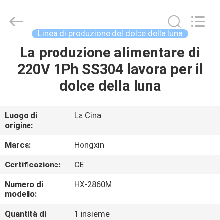
Anhui
Victory
Star
Food
Machinery
Linea di produzione del dolce della luna
Co.,
Ltd..
All
La produzione alimentare di
CASA.
Rights
Reserved.
220V 1Ph SS304 lavora per il
PRODOTTI
dolce della luna
SPETTACOLO
Luogo di
La Cina
origine:
VR
Marca:
Hongxin
SU
Certificazione:
CE
DI
Numero di
HX-2860M
NOI
modello:
Quantità di
1 insieme