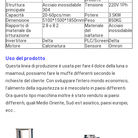
Struttura
Acciaio inossidabile
Tensione
220V 1Ph
principale
304
Capacità
20-60pcs/min
Potere
3.5KW
Dimensione
5100*1500*1850mm
Peso
850KG
Rapporto di
2:8 o 8:2
Materiale
Acciaio
materiale da
del
inossidabile
otturazione
saltatore
Invertitore
Delta
PLC/Screen
Delta
Motore
Calcinatura
Sensore
Omron
Uso del prodotto
Questa linea di produzione è usata per fare il dolce della luna o
maamoul, possiamo fare le muffe differenti secondo le
richieste del cliente. Con sviluppare l'intero mondo economico,
l'alimento della squisitezza si è mescolato in paesi differenti.
Ora questo tipo macchina inoltre è stato venduto ai paesi
differenti, quali Medio Oriente, Sud-est asiatico, paesi europei,
ecc…