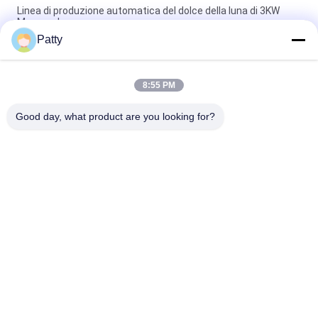
Linea di produzione automatica del dolce della luna di 3KW
Maamoul
Patty
la produzione alimentare di 220V 1Ph SS304 lavora per il dolce
della luna
8:55 PM
Linea di produzione Encrusting automatica del dolce della luna
2KW per la pianta alimentare
Good day, what product are you looking for?
Categorie popolari
Tutti
Linea Di Produzione 
Pita Bread 
Del Pane
Production Line
Linea Di Produzione 
Linea Di Produzione 
Del Biscotto
Della Pasticceria
Linea Di Produzione 
Macchina Farcita 
Del Dolce Della Luna
Cotta A Vapore Del 
Panino
Macchina 
Macchina 