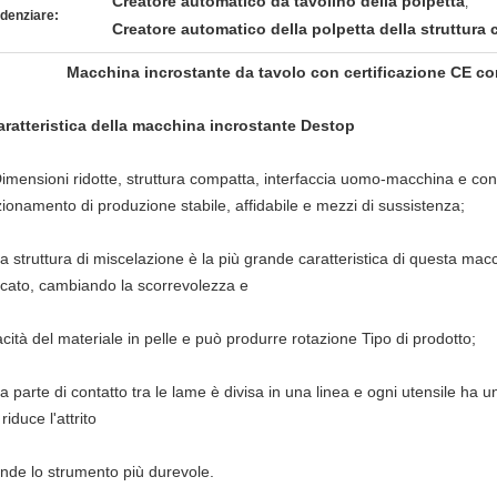
Creatore automatico da tavolino della polpetta
,
denziare:
Creatore automatico della polpetta della struttura
Macchina incrostante da tavolo con certificazione CE co
aratteristica della macchina incrostante Destop
Dimensioni ridotte, struttura compatta, interfaccia uomo-macchina e co
zionamento di produzione stabile, affidabile e mezzi di sussistenza;
a struttura di miscelazione è la più grande caratteristica di questa mac
cato, cambiando la scorrevolezza e
cità del materiale in pelle e può produrre rotazione Tipo di prodotto;
a parte di contatto tra le lame è divisa in una linea e ogni utensile ha un
riduce l'attrito
ende lo strumento più durevole.