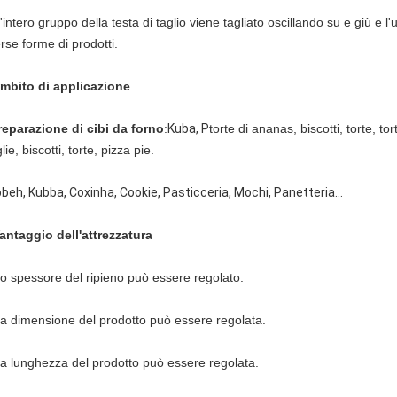
'intero gruppo della testa di taglio viene tagliato oscillando su e giù e 
rse forme di prodotti.
Ambito di applicazione
reparazione di cibi da forno
:
Kuba, P
torte di ananas, biscotti, torte, tor
ie, biscotti, torte, pizza pie.
bbeh, Kubba, Coxinha, Cookie, Pasticceria, Mochi, Panetteria...
Vantaggio dell'attrezzatura
Lo spessore del ripieno può essere regolato.
La dimensione del prodotto può essere regolata.
La lunghezza del prodotto può essere regolata.