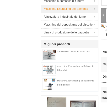
Macchina automatica di Churro
Macchina Encrusting dell'alimento
Attrezzatura industriale del forno
Macchina del depositante del biscotto
d
Linea di produzione delle baguette
Migliori prodotti
1500w Mochi che fa macchina
Mat
Ca
macchina Encrusting dell'alimento
60pcs/min
Di
Macchina Encrusting dell'alimento
mac
del biscotto
No
mac