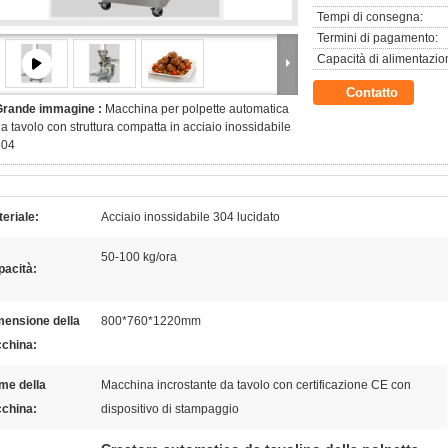
Tempi di consegna:
Termini di pagamento:
Capacità di alimentazio
Contatto
Grande immagine :
Macchina per polpette automatica
a tavolo con struttura compatta in acciaio inossidabile
304
eriale:
Acciaio inossidabile 304 lucidato
50-100 kg/ora
pacità:
mensione della
800*760*1220mm
china:
me della
Macchina incrostante da tavolo con certificazione CE con
china:
dispositivo di stampaggio