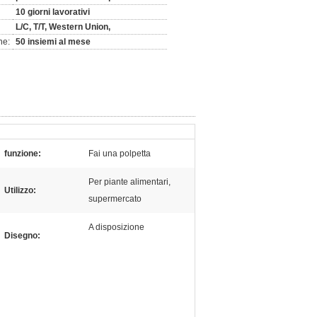
10 giorni lavorativi
L/C, T/T, Western Union,
ne:
50 insiemi al mese
funzione:
Fai una polpetta
Per piante alimentari,
Utilizzo:
supermercato
A disposizione
Disegno: