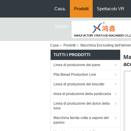
Casa.
Prodotti
Spettacolo VR
Notizie
Casa
Prodotti
Macchina Encrusting dell'alime
TUTTI I PRODOTTI
Ma
ac
Linea di produzione del pane
Pita Bread Production Line
Linea di produzione del biscotto
linea di produzione della pasticceria
Linea di produzione del dolce della
luna
Macchina farcita cotta a vapore del
panino