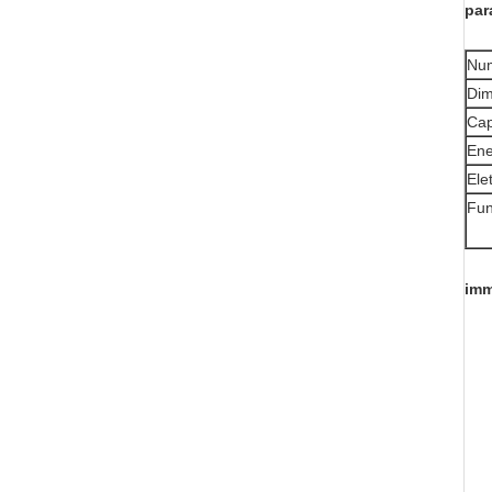
par
Num
Dim
Cap
Ene
Elet
Fun
imm