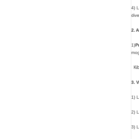
4) L
dive
2. 
1)
P
mogl
Ki
3. 
1) 
2) 
3) 