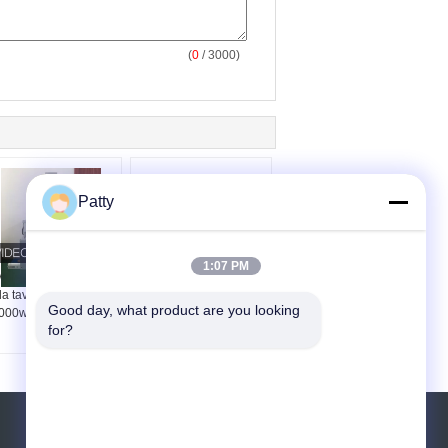
(
0
/ 3000)
Patty
1:07 PM
acchina Encrusting
Macchina Encrusting
a tavolino affidabile
dell'alimento del
Good day, what product are you looking 
000w di 800*760mm
biscotto del dado da
for?
200 chilogrammi/ora
Richiedere un preventivo