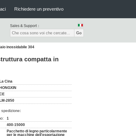
aci
Richiedere un preventivo
Sales & Support：
Go
aio inossidabile 304
truttura compatta in
La Cina
HONGXIN
CE
LM-2850
 spedizione:
mo:
1
400-15000
Pacchetto di legno particolarmente
per le macchine dell'esportazione