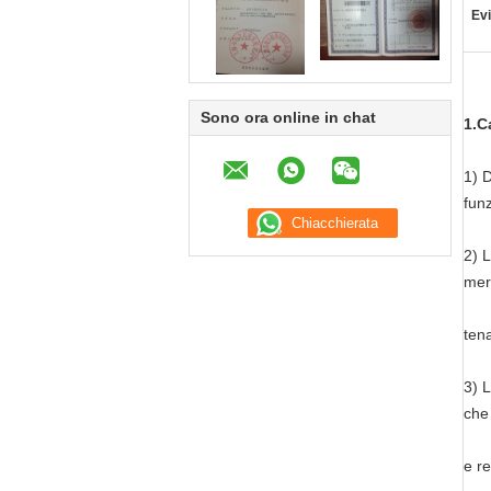
Evi
Sono ora online in chat
1.C
1) 
fun
2) L
mer
tena
3) L
che 
e r