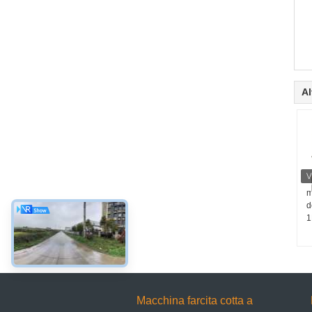
Al
m
d
1
Macchina farcita cotta a