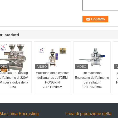
tri prodotti
acchina Encrusting
Macchina delle crostate
Tre macchina
M
ell'alimento di 220V
dell'ananas dell'OEM
Encrusting dell'alimento
d
Ph per il dolce della
HONGXIN
dei saltatori
1
luna
760*1220mm
1700*920mm
Macchina Encrusting
linea di produzione della