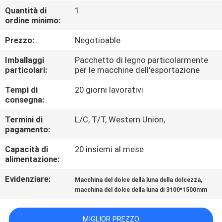
VISITA
Quantità di
1
ordine minimo:
ALLA
FABBRICA
Prezzo:
Negotioable
Imballaggi
Pacchetto di legno particolarmente
CONTROLLO
particolari:
per le macchine dell'esportazione
DELLA
Tempi di
20 giorni lavorativi
consegna:
QUALITÀ
Termini di
L/C, T/T, Western Union,
pagamento:
CONTATTACI
Capacità di
20 insiemi al mese
alimentazione:
NOTIZIE
Evidenziare:
,
Macchina del dolce della luna della dolcezza
macchina del dolce della luna di 3100*1500mm
CHIEDI UN
PREVENTIVO
MIGLIOR PREZZO