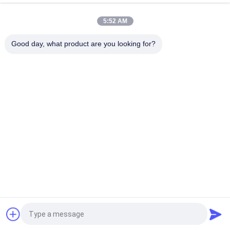
della luna
5:52 AM
Linea di produzione Encrusting automatica del dolce della luna
2KW per la pianta alimentare
Good day, what product are you looking for?
Categorie popolari
Tutti
Linea Di Produzione 
Pita Bread 
Del Pane
Production Line
Linea Di Produzione 
Linea Di Produzione 
Del Biscotto
Della Pasticceria
Linea Di Produzione 
Macchina Farcita 
Del Dolce Della Luna
Cotta A Vapore Del 
Panino
Macchina 
Macchina 
Automatica Di 
Encrusting 
Churro
Dell'alimento
Richiedi un preventivo