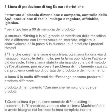
1.
Linea di produzione di
Ang Ku
caratteristiche:
*
struttura di piccola dimensione e compatta, controllo dello
SpA, produzione di facile impiego e regolare, affidabile,
igienica.
* per il tipo fino a 99 di memoria del prodotto
la struttura *Stirring è la più grande caratteristica della macchina
che è differente con l'attrezzatura del mercato, migliora la
scorrevolezza della pasta & la durezza, può produrre i prodotti
rotatori
il *The che corre fra le lame è una linea, ogni lama ha una vite di
fissaggio regolabile della molla, per la lama può ridurre l'attrito e
più durevole, l'intera lama stabilita sta usando su e giù il metodo
dell'oscillazione, può risolvere il problema di impilamento causato
dal problema continuo di portata del prodotto e del rifornimento.
la lama & la muffa differenti del *Exchange possono produrre il
prodotto differente.
prodotto di riempimento *Can uno che riempiono o due dei
prodotti
1)
Questa linea di produzione consiste di Encrusting la
macchina, l'affrancatrice, vassoio che sistema Machine.If che
lo avete bisogno, noi fornisce la linea completa insiemi.