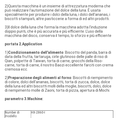
2)
Questa macchina è un insieme di attrezzatura moderna che
può realizzare l'automazione del dolce della luna. È usata
specialmente per produrre i dolci della luna, i dolci dell'ananas, i
biscotti stampati, altre pasticcerie a forma di ed altri prodotti.
3)Il dolce della luna che forma la macchina adotta l'induzione
doppio punti, che è più accurata e più efficiente. L'uso della
macchina del disco, conserva il tempo, lo sforzo e più efficiente
portata 2.Application
1)
Condizionamento dell'alimento
: Biscotto del panda, barra di
data della frutta, tartaruga, cirle glutinoso delle palle di riso di
Qian, polpette di Taiwan, torta di carne, gnocchi della Riso-
carne, torta di carne, il nostro Baozi eccellente farciti con crema
cremosa ecc.
2)
Preparazione degli alimenti al forno
: Biscotti di riempimento
di colore, dolci dell'ananas, biscotti, torta di zucca, dolce, dolce
della luna ed altri biscotti molli della moglie, biscotti, dolci, dolce
di riempimento molle di Zaoni, torta di pizza, apertura di Mochi.
parametro 3.Machine:
Number di
HX-2860-I
modello