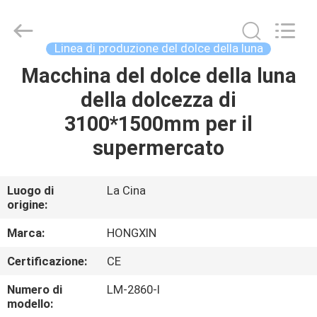
Anhui
Victory
Star
Food
Machinery
Linea di produzione del dolce della luna
Co.,
Ltd..
All
Macchina del dolce della luna
CASA.
Rights
Reserved.
della dolcezza di
PRODOTTI
3100*1500mm per il
supermercato
SPETTACOLO
VR
Luogo di
La Cina
origine:
SU
Marca:
HONGXIN
DI
Certificazione:
CE
NOI
Numero di
LM-2860-I
modello: