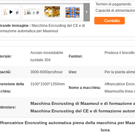
Termini di pagamento:
Capacità di alimentazio
Contatto
Grande immagine :
Macchina Encrusting del CE e di
formazione automatica per Maamoul
Acciaio inossidabile
Produca il biscotto 
eriale:
Funtion:
lucidato 304
pacità:
3000-6000pcs/hour
Uso:
Per la pianta alim
mensione della
3100*1500*1350mm
Affrancatrice Encr
Nome a macchina:
china:
Maamoul/la linea 
Macchina Encrusting di Maamoul e di formazione 
denziare:
Macchina Encrusting del CE e di formazione autom
ffrancatrice Encrusting automatica piena della macchina per Maam
luna