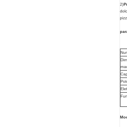
2)
P
dolc
pizz
par
Num
Dim
mac
Cap
Pot
Elet
Fun
Moo