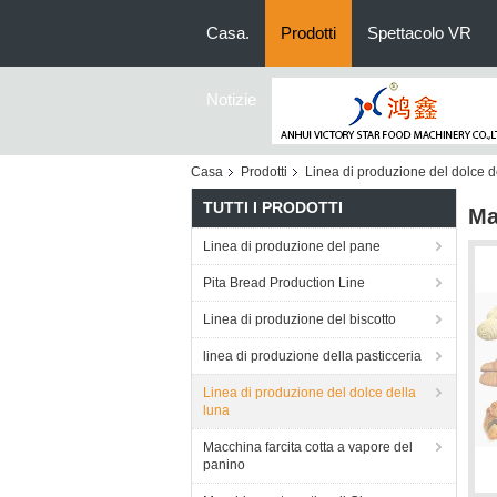
Casa.
Prodotti
Spettacolo VR
Notizie
Casa
Prodotti
Linea di produzione del dolce d
TUTTI I PRODOTTI
Ma
Linea di produzione del pane
Pita Bread Production Line
Linea di produzione del biscotto
linea di produzione della pasticceria
Linea di produzione del dolce della
luna
Macchina farcita cotta a vapore del
panino