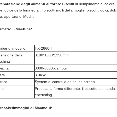
reparazione degli alimenti al forno
: Biscotti di riempimento di colore, 
e, dolce della luna ed altri biscotti molli della moglie, biscotti, dolci, do
a, apertura di Mochi.
ametro 3.Machine:
ber di modello
HX-2860-I
ensione della
3100*1500*1350mm
china
acità
3000-6000pcs/hour
ere
3.0KW
trico
Syetem di controllo del touch screen
tion
Produca la forma differente, il biscotto del panda, i
encrusting
ncake/immagini di Maamoul: