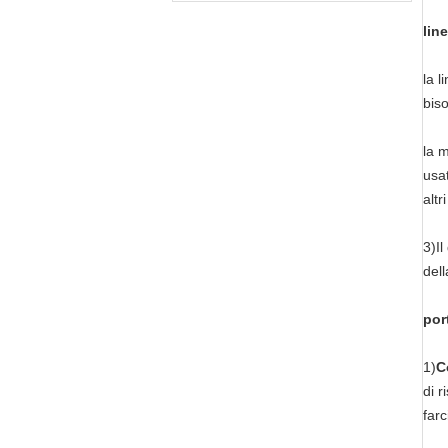
lin
la l
bis
la 
usat
altr
3)Il
dell
por
1)
C
di r
far