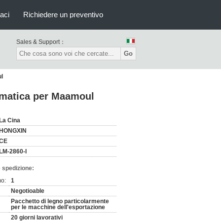
aci
Richiedere un preventivo
Sales & Support：
Go
l
omatica per Maamoul
La Cina
HONGXIN
CE
LM-2860-I
 spedizione:
mo:
1
Negotioable
Pacchetto di legno particolarmente
per le macchine dell'esportazione
20 giorni lavorativi