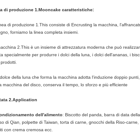
ea di produzione 1.Mooncake caratteristiche:
inea di produzione
1.This
consiste di Encrusting la macchina, l'affranca
ogno, forniamo la linea completa insiemi.
macchina
2.This
è un insieme di attrezzatura moderna che può realizzare
a specialmente per produrre i dolci della luna, i dolci dell'ananas, i bisc
i prodotti.
 dolce della luna che forma la macchina adotta l'induzione doppio punti, 
a macchina del disco, conserva il tempo, lo sforzo e più efficiente
tata 2.Application
ondizionamento dell'alimento
: Biscotto del panda, barra di data della 
iso di Qian, polpette di Taiwan, torta di carne, gnocchi della Riso-carne, 
citi con crema cremosa ecc.