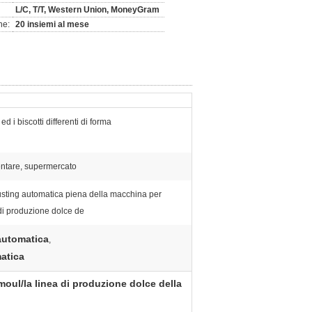
L/C, T/T, Western Union, MoneyGram
ne:
20 insiemi al mese
ed i biscotti differenti di forma
entare, supermercato
usting automatica piena della macchina per
di produzione dolce de
automatica
,
atica
oul/la linea di produzione dolce della