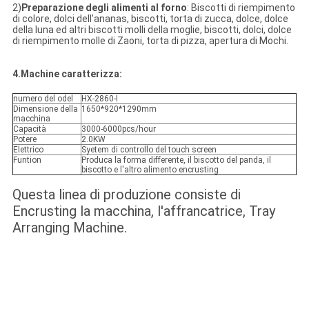
2)
Preparazione degli alimenti al forno
: Biscotti di riempimento
di colore, dolci dell'ananas, biscotti, torta di zucca, dolce, dolce
della luna ed altri biscotti molli della moglie, biscotti, dolci, dolce
di riempimento molle di Zaoni, torta di pizza, apertura di Mochi.
4.Machine caratterizza:
numero del odel
HX-2860-I
Dimensione della
1650*920*1290mm
macchina
Capacità
3000-6000pcs/hour
Potere
2.0KW
Elettrico
Syetem di controllo del touch screen
Funtion
Produca la forma differente, il biscotto del panda, il
biscotto e l'altro alimento encrusting
Questa linea di produzione consiste di
Encrusting la macchina, l'affrancatrice, Tray
Arranging Machine.