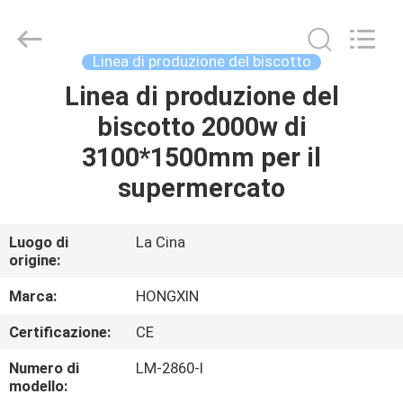
Anhui
Victory
Star
Food
Machinery
Linea di produzione del biscotto
Co.,
Ltd..
All
Linea di produzione del
CASA.
Rights
Reserved.
biscotto 2000w di
PRODOTTI
3100*1500mm per il
supermercato
SPETTACOLO
VR
Luogo di
La Cina
origine:
SU
Marca:
HONGXIN
DI
Certificazione:
CE
NOI
Numero di
LM-2860-I
modello: