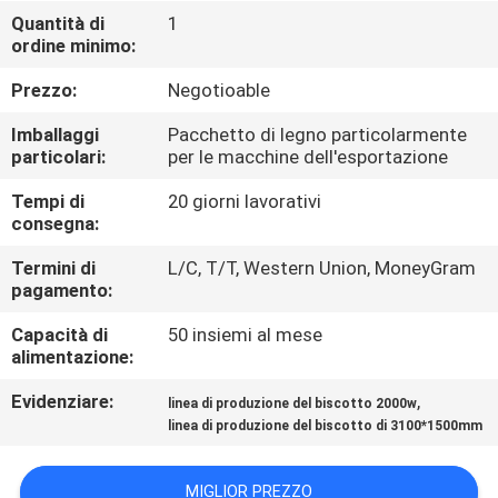
VISITA
Quantità di
1
ordine minimo:
ALLA
FABBRICA
Prezzo:
Negotioable
Imballaggi
Pacchetto di legno particolarmente
CONTROLLO
particolari:
per le macchine dell'esportazione
DELLA
Tempi di
20 giorni lavorativi
consegna:
QUALITÀ
Termini di
L/C, T/T, Western Union, MoneyGram
pagamento:
CONTATTACI
Capacità di
50 insiemi al mese
alimentazione:
NOTIZIE
Evidenziare:
,
linea di produzione del biscotto 2000w
linea di produzione del biscotto di 3100*1500mm
CHIEDI UN
PREVENTIVO
MIGLIOR PREZZO