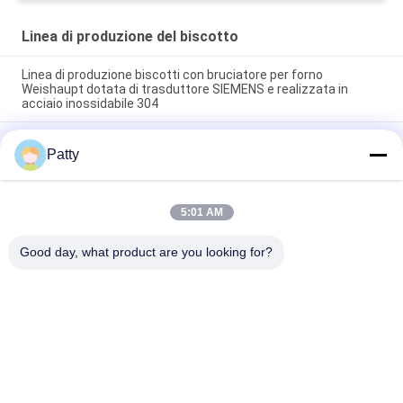
Linea di produzione del biscotto
Linea di produzione biscotti con bruciatore per forno
Weishaupt dotata di trasduttore SIEMENS e realizzata in
acciaio inossidabile 304
Linea di produzione di briciole di pane da forno Weishaup ABC
Patty
Company Linea di lavorazione automatizzata di briciole di
pane per una produzione costante
Attrezzature per la lavorazione alimentare 800KG Linea di
5:01 AM
produzione automatica di biscotti controllata da PLC SIEMENS
Progettata per il flusso di lavoro di produzione
Good day, what product are you looking for?
Categorie popolari
Tutti
Linea Di Produzione 
Pita Bread 
Del Pane
Production Line
Linea Di Produzione 
Linea Di Produzione 